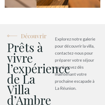
Découvrir
Explorez notre galerie
Prêts à
pour découvrir la villa,
vivre
contactez-nous pour
préparer votre séjour
l’expérience
ou réservez dès
de La
maintenant votre
prochaine escapade à
Villa
La Réunion.
d’Ambre