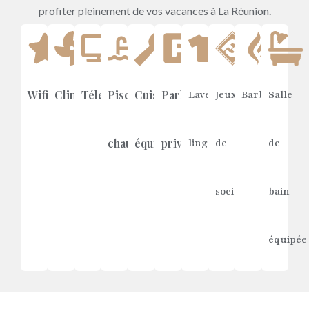
profiter pleinement de vos vacances à La Réunion.
Wifi
Climatisation
Télévision
Piscine
Cuisine
Parking
Lave-
Jeux
Barbecue
Salle
chauffée
équipée
privé
linge
de
de
société
bain
équipée