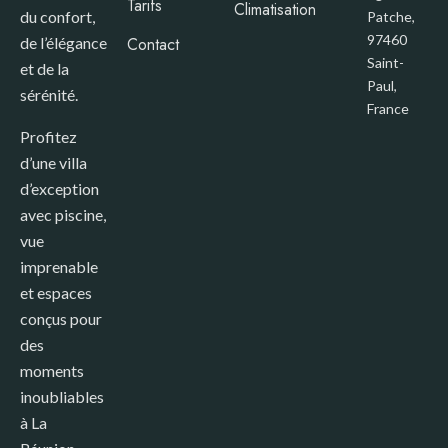
Tarifs
Climatisation
du confort,
Patche,
97460
de l’élégance
Contact
Saint-
et de la
Paul,
sérénité.
France​
Profitez
d’une villa
d’exception
avec piscine,
vue
imprenable
et espaces
conçus pour
des
moments
inoubliables
à La