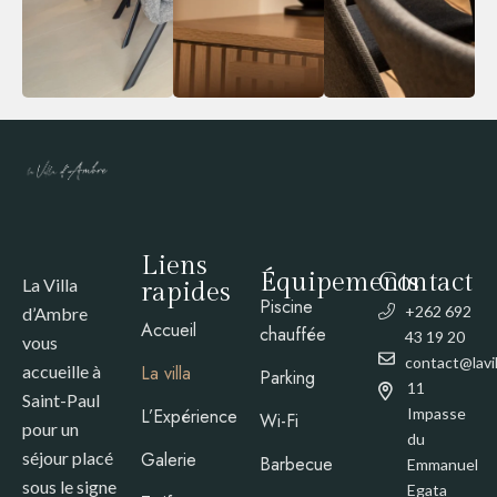
Liens
Équipements
Contact
La Villa
rapides
Piscine
+262 692
d’Ambre
Accueil
chauffée
43 19 20
vous
contact@lavi
accueille à
La villa
Parking
11
Saint-Paul
L’Expérience
Impasse
Wi-Fi
pour un
du
séjour placé
Galerie
Barbecue
Emmanuel
sous le signe
Egata