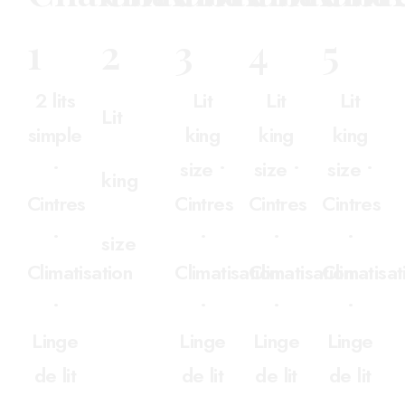
1
2
3
4
5
2 lits
Lit
Lit
Lit
Lit
simple
king
king
king
•
size •
size •
size •
king
Cintres
Cintres
Cintres
Cintres
•
•
•
•
size
Climatisation
Climatisation
Climatisation
Climatisat
•
•
•
•
Linge
Linge
Linge
Linge
de lit
de lit
de lit
de lit